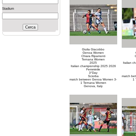
Stadium
Giulia Giacobbo
Genoa Women
Chiara Ripamonti
Ternana Women
2025
Italian 
Italian championship 2025 2026
Femminile
3°Day
Sciorba
match be
match between Genoa Women 3-
1 
1 Ternana Women
Genova, Italy