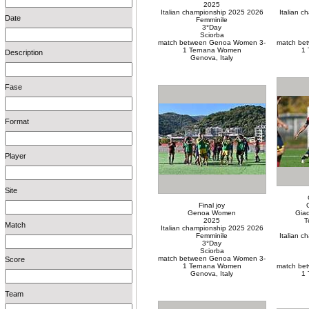
2025
Italian championship 2025 2026
Italian 
Date
Femminile
3°Day
Sciorba
match between Genoa Women 3-
match be
1 Ternana Women
1 
Description
Genova, Italy
Fase
Format
Player
Site
Final joy
Genoa Women
Giad
2025
T
Match
Italian championship 2025 2026
Femminile
Italian 
3°Day
Sciorba
match between Genoa Women 3-
Score
1 Ternana Women
match be
Genova, Italy
1 
Team