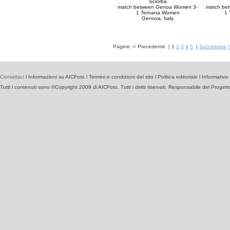
Sciorba
match between Genoa Women 3-
match be
1 Ternana Women
1 
Genova, Italy
Pagine:
<
Precedente
|
1
2
3
4
5
|
Successiva
Contattaci
l
Informazioni su AICFoto
l
Termini e condizioni del sito
l
Politica editoriale
l
Informativa 
Tutti i contenuti sono ©Copyright 2009 di AICFoto. Tutti i diritti riservati. Responsabile del Proget