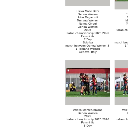
Elexa Marie Bahr
Genoa Women
E
Alice Regazzoli
Ternana Women
M
Norma Cinotti
T
Genoa Women
2025
Italian 
Italian championship 2025 2026
Femminile
3°Day
Sciorba
match be
match between Genoa Women 3-
1 
1 Ternana Women
Genova, Italy
Valeria Monterubbiano
Vale
Genoa Women
2025
Italian championship 2025 2026
Italian 
Femminile
3°Day