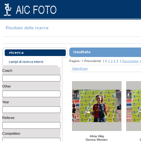
Risultato della ricerca
Pagine:
<
Precedente
|
1
2
3
4
5
|
Successiva
campi di ricerca interni
SlideShow
Coach
Other
Year
Referee
Competition
Alma Hilaj
Genoa Women