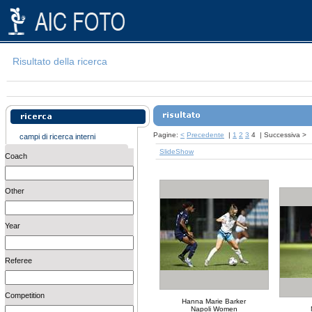
Risultato della ricerca
Pagine:
<
Precedente
|
1
2
3
4
|
Successiva
>
campi di ricerca interni
SlideShow
Coach
Other
Year
Referee
Competition
Hanna Marie Barker
Napoli Women