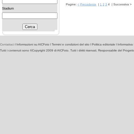
Pagine:
<
Precedente
|
1
2
3
4
|
Successiva
>
Stadium
Contattaci
l
Informazioni su AICFoto
l
Termini e condizioni del sito
l
Politica editoriale
l
Informativa 
Tutti i contenuti sono ©Copyright 2009 di AICFoto. Tutti i diritti riservati. Responsabile del Proget