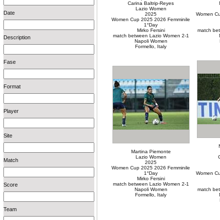
Carina Baltrip-Reyes
Lazio Women
Date
2025
Women Cu
Women Cup 2025 2026 Femminile
1°Day
Mirko Fersini
match be
match between Lazio Women 2-1
Description
Napoli Women
Formello, Italy
Fase
Format
Player
Site
Martina Piemonte
Lazio Women
Match
2025
Women Cup 2025 2026 Femminile
1°Day
Women Cu
Mirko Fersini
match between Lazio Women 2-1
Score
Napoli Women
match be
Formello, Italy
Team