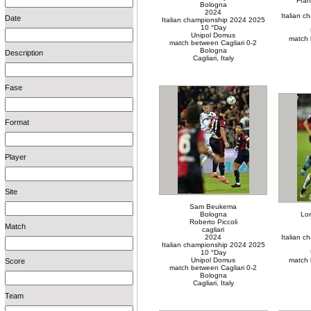
Fran
Bologna
2024
Italian 
Date
Italian championship 2024 2025
10 °Day
Unipol Domus
match 
match between Cagliari 0-2
Bologna
Description
Cagliari, Italy
Fase
Format
Player
Site
Sam Beukema
Bologna
Lor
Roberto Piccoli
Match
cagliari
2024
Italian 
Italian championship 2024 2025
10 °Day
Unipol Domus
match 
Score
match between Cagliari 0-2
Bologna
Cagliari, Italy
Team