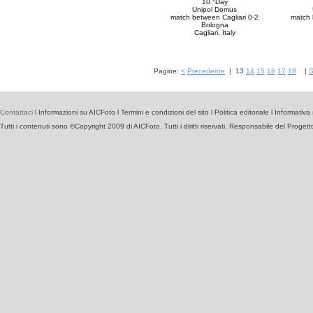
10 °Day
Unipol Domus
match between Cagliari 0-2
match 
Bologna
Cagliari, Italy
Pagine:
<
Precedente
|
13
14
15
16
17
18
|
S
Contattaci
l
Informazioni su AICFoto
l
Termini e condizioni del sito
l
Politica editoriale
l
Informativa 
Tutti i contenuti sono ©Copyright 2009 di AICFoto. Tutti i diritti riservati. Responsabile del Proget