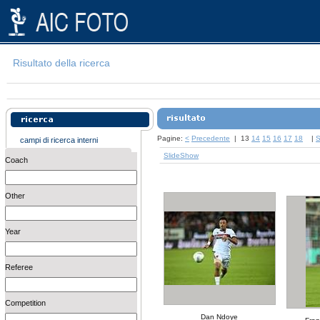
Risultato della ricerca
Pagine:
<
Precedente
|
13
14
15
16
17
18
|
S
campi di ricerca interni
SlideShow
Coach
Other
Year
Referee
Competition
Dan Ndoye