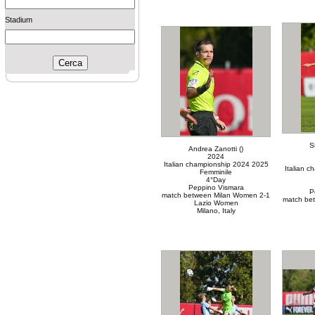
Stadium
S
Andrea Zanotti ()
2024
Italian championship 2024 2025
Italian 
Femminile
4°Day
Peppino Vismara
P
match between Milan Women 2-1
match be
Lazio Women
Milano, Italy