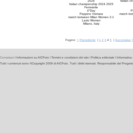
2024
Italian 
Italian championship 2024 2025
Femminile
4°Day
P
Peppino Vismara
match be
match between Milan Women 2-1
Lazio Women
Milano, Italy
Pagine:
<
Precedente
|
1
2
3
4
5
|
Successiva
Contattaci
l
Informazioni su AICFoto
l
Termini e condizioni del sito
l
Politica editoriale
l
Informativa 
Tutti i contenuti sono ©Copyright 2009 di AICFoto. Tutti i diritti riservati. Responsabile del Proget