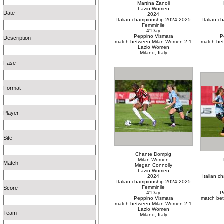
Martina Zanoli
Lazio Women
Date
2024
Italian championship 2024 2025
Italian 
Femminile
4°Day
Peppino Vismara
P
Description
match between Milan Women 2-1
match be
Lazio Women
Milano, Italy
Fase
Format
Player
Site
Chante Dompig
Milan Women
Match
Megan Connolly
Lazio Women
2024
Italian 
Italian championship 2024 2025
Femminile
Score
4°Day
P
Peppino Vismara
match be
match between Milan Women 2-1
Lazio Women
Team
Milano, Italy