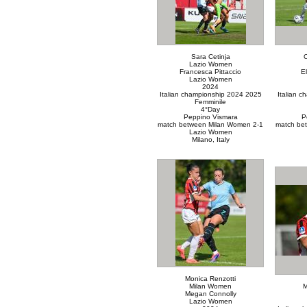
Sara Cetinja
Lazio Women
Francesca Pittaccio
E
Lazio Women
2024
Italian championship 2024 2025
Italian 
Femminile
4°Day
Peppino Vismara
P
match between Milan Women 2-1
match be
Lazio Women
Milano, Italy
Monica Renzotti
Milan Women
M
Megan Connolly
Lazio Women