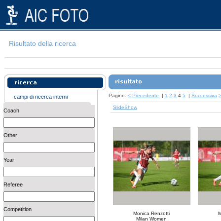
Risultato della ricerca
Pagine:
<
Precedente
|
1
2
3
4
5
|
Successiva
campi di ricerca interni
SlideShow
Coach
Other
Year
Referee
Competition
Monica Renzotti
M
Milan Women