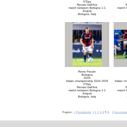
3°Day
Renato Dall’Ara
R
match between Bologna 1-1
match 
Empoli
Bologna, Italy
Remo Freuler
Bologna
2024
Italian championship 2024 2025
Italian 
3°Day
Renato Dall’Ara
R
match between Bologna 1-1
match 
Empoli
Bologna, Italy
Pagine:
<
Precedente
|
1
2
3
4
5
6
|
Successi