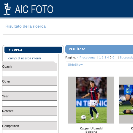
Risultato della ricerca
Pagine:
<
Precedente
|
1
2
3
4
5
6
|
Successi
campi di ricerca interni
SlideShow
Coach
Other
Year
Referee
Competition
Kacper Urbanski
K
Bologna