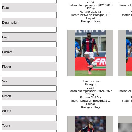
2024
Italian championship 2024 2025
Italian 
Date
3°Day
Renato Dall’Ara
R
match between Bologna 1-1
match 
Empoli
Bologna, Italy
Description
Fase
Format
Player
Site
Jhon Lucumi
Bologna
2024
Italian championship 2024 2025
Italian 
3°Day
Match
Renato Dall’Ara
R
match between Bologna 1-1
match 
Empoli
Bologna, Italy
Score
Team