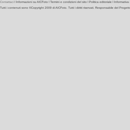
Contattaci
l
Informazioni su AICFoto
l
Termini e condizioni del sito
l
Politica editoriale
l
Informativa 
Tutti i contenuti sono ©Copyright 2009 di AICFoto. Tutti i diritti riservati. Responsabile del Proget