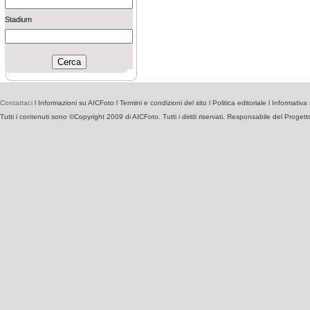
Stadium
Contattaci
l
Informazioni su AICFoto
l
Termini e condizioni del sito
l
Politica editoriale
l
Informativa 
Tutti i contenuti sono ©Copyright 2009 di AICFoto. Tutti i diritti riservati. Responsabile del Proget