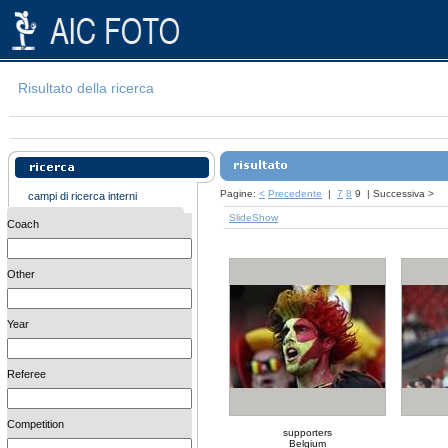
Risultato della ricerca
Pagine:
<
Precedente
|
7
8
9
|
Successiva
>
campi di ricerca interni
SlideShow
Coach
Other
Year
Referee
Competition
supporters
Belgium