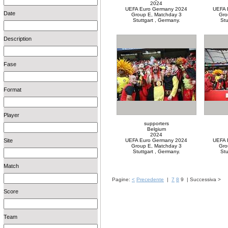
2024
UEFA Euro Germany 2024
UEFA 
Date
Group E, Matchday 3
Gro
Stuttgart , Germany.
Stu
Description
Fase
Format
Player
supporters
Belgium
2024
Site
UEFA Euro Germany 2024
UEFA 
Group E, Matchday 3
Gro
Stuttgart , Germany.
Stu
Match
Pagine:
<
Precedente
|
7
8
9
|
Successiva
>
Score
Team