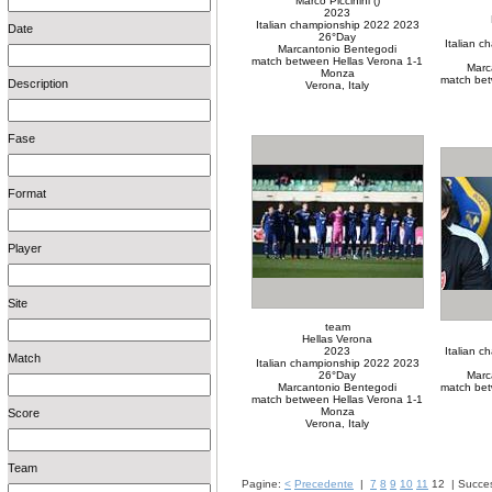
Marco Piccinini ()
2023
Italian championship 2022 2023
Date
26°Day
Italian 
Marcantonio Bentegodi
match between Hellas Verona 1-1
Marc
Monza
match bet
Description
Verona, Italy
Fase
Format
Player
Site
team
Hellas Verona
2023
Italian 
Match
Italian championship 2022 2023
26°Day
Marc
Marcantonio Bentegodi
match bet
match between Hellas Verona 1-1
Monza
Score
Verona, Italy
Team
Pagine:
<
Precedente
|
7
8
9
10
11
12
|
Succe