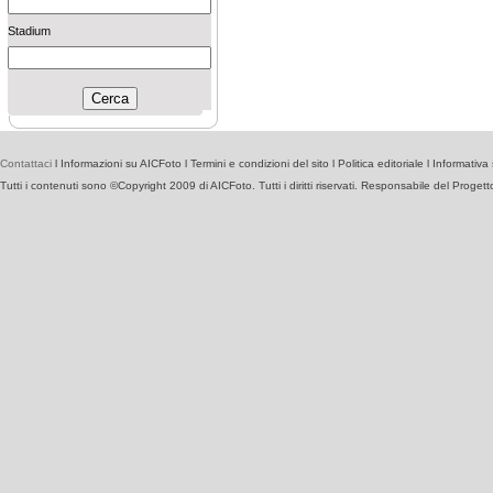
Stadium
Contattaci
l
Informazioni su AICFoto
l
Termini e condizioni del sito
l
Politica editoriale
l
Informativa 
Tutti i contenuti sono ©Copyright 2009 di AICFoto. Tutti i diritti riservati. Responsabile del Proget