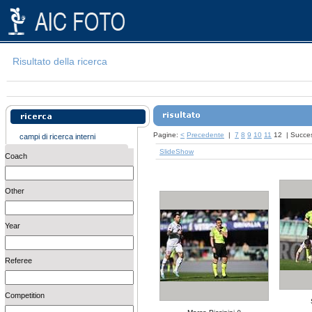
Risultato della ricerca
Pagine:
<
Precedente
|
7
8
9
10
11
12
|
Succe
campi di ricerca interni
SlideShow
Coach
Other
Year
Referee
Competition