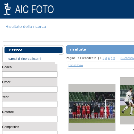
Risultato della ricerca
Pagine:
<
Precedente
|
1
2
3
4
5
6
|
Successi
campi di ricerca interni
SlideShow
Coach
Other
Year
Referee
Competition