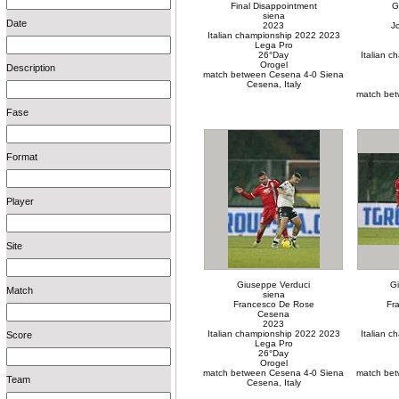
Final Disappointment
G
siena
Date
2023
J
Italian championship 2022 2023
Lega Pro
26°Day
Italian 
Orogel
Description
match between Cesena 4-0 Siena
Cesena, Italy
match bet
Fase
Format
Player
Site
Giuseppe Verduci
G
Match
siena
Francesco De Rose
Fr
Cesena
2023
Italian championship 2022 2023
Italian 
Score
Lega Pro
26°Day
Orogel
match between Cesena 4-0 Siena
match bet
Team
Cesena, Italy