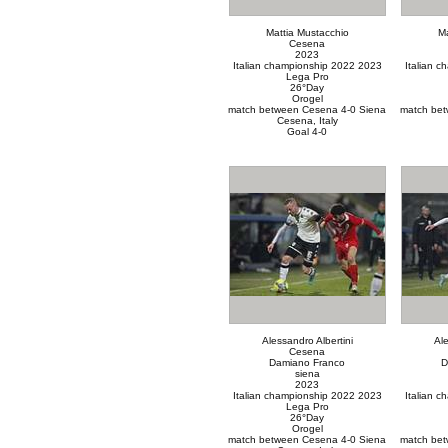
Mattia Mustacchio
Ma
Cesena
2023
Italian championship 2022 2023
Italian 
Lega Pro
26°Day
Orogel
match between Cesena 4-0 Siena
match bet
Cesena, Italy
Goal 4-0
Alessandro Albertini
Ale
Cesena
Damiano Franco
D
siena
2023
Italian championship 2022 2023
Italian 
Lega Pro
26°Day
Orogel
match between Cesena 4-0 Siena
match bet