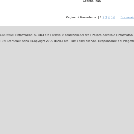
Cesena, Italy
Pagine:
<
Precedente
|
1
2
3
4
5
6
|
Successi
Contattaci
l
Informazioni su AICFoto
l
Termini e condizioni del sito
l
Politica editoriale
l
Informativa 
Tutti i contenuti sono ©Copyright 2009 di AICFoto. Tutti i diritti riservati. Responsabile del Proget