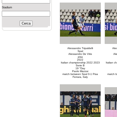
Stadium
Alessandro Tripaldelli
Ales
Spal
Alessandro De Vitis
Al
pisa
2022
Italian championship 2022 2023
Italian 
Serie B
19 °Day
Paolo Mazzai
match between Spal 0-1 Pisa
match b
Ferrara, Italy