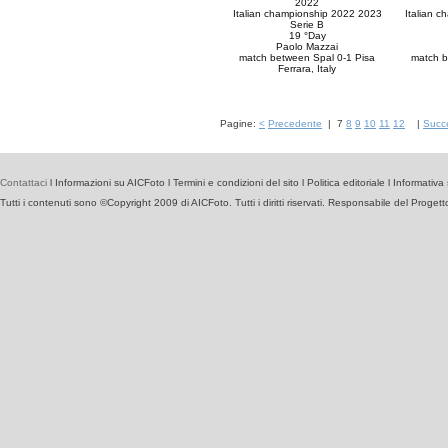
2022
Italian championship 2022 2023
Italian 
Serie B
19 °Day
Paolo Mazzai
match between Spal 0-1 Pisa
match b
Ferrara, Italy
Pagine:
<
Precedente
|
7
8
9
10
11
12
|
Succ
Contattaci
l
Informazioni su AICFoto
l
Termini e condizioni del sito
l
Politica editoriale
l
Informativa 
Tutti i contenuti sono ©Copyright 2009 di AICFoto. Tutti i diritti riservati. Responsabile del Proget