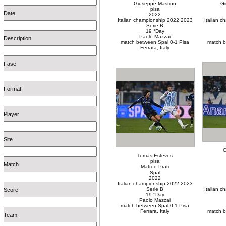
Giuseppe Mastinu
Gi
pisa
Date
2022
Italian championship 2022 2023
Italian 
Serie B
19 °Day
Paolo Mazzai
Description
match between Spal 0-1 Pisa
match b
Ferrara, Italy
Fase
Format
Player
Site
O
Tomas Esteves
pisa
Match
Matteo Prati
Spal
2022
Italian championship 2022 2023
Serie B
Italian 
Score
19 °Day
Paolo Mazzai
match between Spal 0-1 Pisa
Ferrara, Italy
match b
Team