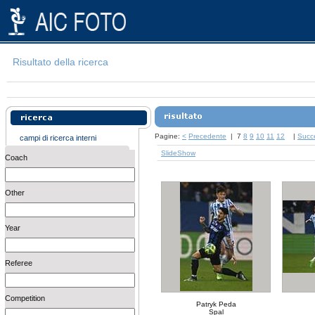
Risultato della ricerca
Pagine:
<
Precedente
|
7
8
9
10
11
12
|
Succ
campi di ricerca interni
SlideShow
Coach
Other
Year
Referee
Competition
Patryk Peda
Spal