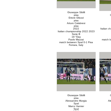
Giuseppe Sibilli
pisa
G
Ettore Gliozzi
pisa
Arturo Calabresi
pisa
2022
Italian 
Italian championship 2022 2023
Serie B
19 °Day
Paolo Mazzai
match b
match between Spal 0-1 Pisa
Ferrara, Italy
Giuseppe Sibilli
G
pisa
Alessandro Murgia
Al
Spal
Marco Varnier
Spal