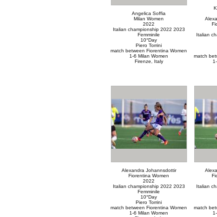
K
Angelica Soffia
Milan Women
Alexa
2022
Fi
Italian championship 2022 2023
Femminile
Italian 
10°Day
Piero Torrini
match between Fiorentina Women
1-6 Milan Women
match bet
Firenze, Italy
1
Alexandra Johannsdottir
Alexa
Fiorentina Women
Fi
2022
Italian championship 2022 2023
Italian 
Femminile
10°Day
Piero Torrini
match between Fiorentina Women
match bet
1-6 Milan Women
1