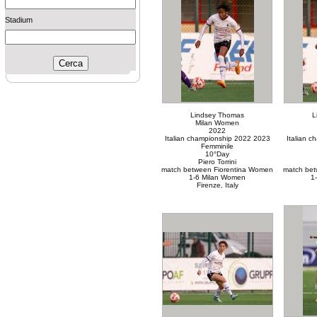
Stadium
Lindsey Thomas
L
Milan Women
2022
Italian championship 2022 2023
Italian 
Femminile
10°Day
Piero Torrini
match between Fiorentina Women
match bet
1-6 Milan Women
1
Firenze, Italy