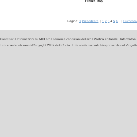
Firenze, Italy
Pagine:
<
Precedente
|
1
2
3
4
5
6
|
Successi
Contattaci
l
Informazioni su AICFoto
l
Termini e condizioni del sito
l
Politica editoriale
l
Informativa 
Tutti i contenuti sono ©Copyright 2009 di AICFoto. Tutti i diritti riservati. Responsabile del Proget