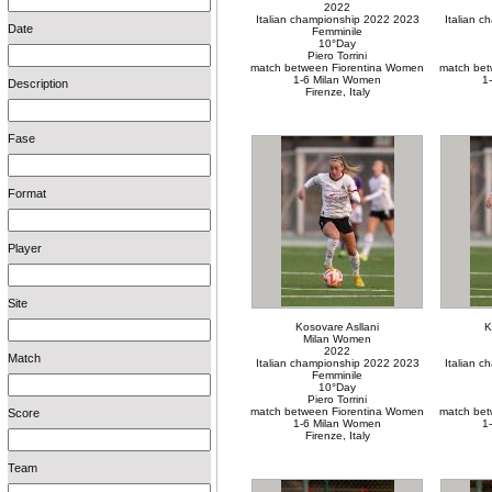
2022
Italian championship 2022 2023
Italian 
Date
Femminile
10°Day
Piero Torrini
match between Fiorentina Women
match bet
1-6 Milan Women
1
Description
Firenze, Italy
Fase
Format
Player
Site
Kosovare Asllani
K
Milan Women
2022
Match
Italian championship 2022 2023
Italian 
Femminile
10°Day
Piero Torrini
match between Fiorentina Women
match bet
Score
1-6 Milan Women
1
Firenze, Italy
Team