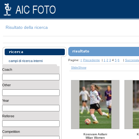
Risultato della ricerca
Pagine:
<
Precedente
|
1
2
3
4
5
6
|
Successi
campi di ricerca interni
SlideShow
Coach
Other
Year
Referee
Competition
Kosovare Asllani
K
Milan Women